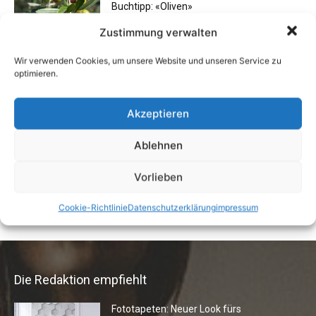
Buchtipp: «Oliven»
13. Januar 2021
Zustimmung verwalten
Wir verwenden Cookies, um unsere Website und unseren Service zu
optimieren.
Schlechte Gerüche im Zuhause: Ursachen,
Gefahren & Beseitigung
Akzeptieren
31. Juli 2012
Ablehnen
Eigentümergemeinschaft zahlt
Vorlieben
Energieausweis
13. Juni 2016
Cookie-Richtlinie
Datenschutzerklärung
impressum
Die Redaktion empfiehlt
Fototapeten: Neuer Look fürs