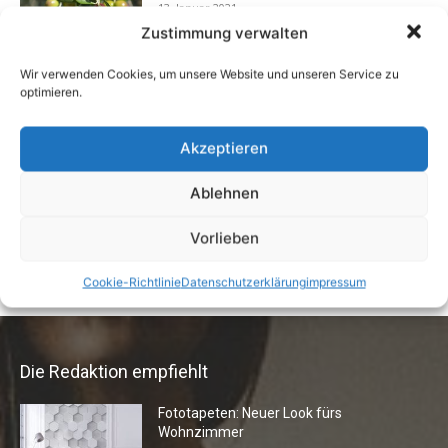
13. Januar 2021
Zustimmung verwalten
Wir verwenden Cookies, um unsere Website und unseren Service zu
optimieren.
Vermieter aufgepasst: Wenn Mieter ihre
Einrichtung zurücklassen
24. April 2019
Akzeptieren
Ablehnen
Flexibilität im Alltag: Moderne
Kommunikationswege
Vorlieben
7. Juli 2026
Cookie-Richtlinie
Datenschutzerklärung
impressum
Die Redaktion empfiehlt
Fototapeten: Neuer Look fürs
Wohnzimmer