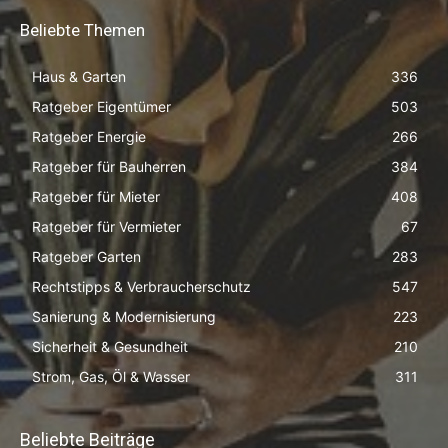
Beliebte Themen
Haus & Garten
336
Ratgeber Eigentümer
503
Ratgeber Energie
266
Ratgeber für Bauherren
384
Ratgeber für Mieter
408
Ratgeber für Vermieter
67
Ratgeber Garten
283
Rechtstipps & Verbraucherschutz
547
Sanierung & Modernisierung
223
Sicherheit & Gesundheit
210
Strom, Gas, Öl & Wasser
311
Beliebte Beiträge