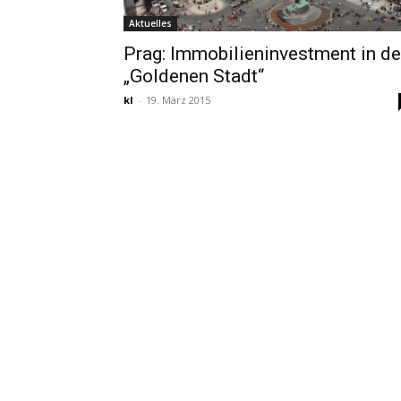
Aktuelles
Prag: Immobilieninvestment in de
„Goldenen Stadt“
kl
-
19. März 2015