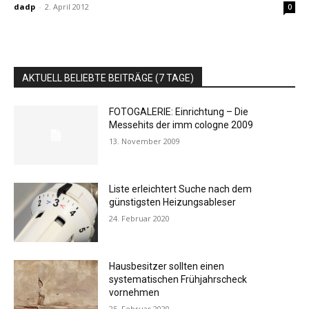
dadp
-
2. April 2012
0
AKTUELL BELIEBTE BEITRÄGE (7 TAGE)
FOTOGALERIE: Einrichtung – Die
Messehits der imm cologne 2009
13. November 2009
Liste erleichtert Suche nach dem
günstigsten Heizungsableser
24. Februar 2020
Hausbesitzer sollten einen
systematischen Frühjahrscheck
vornehmen
25. Februar 2020