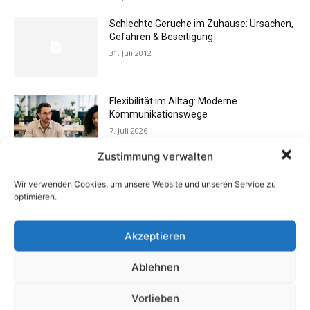
Schlechte Gerüche im Zuhause: Ursachen,
Gefahren & Beseitigung
31. Juli 2012
Flexibilität im Alltag: Moderne
Kommunikationswege
7. Juli 2026
Zustimmung verwalten
Buchtipp: «Das Hausreparatur-Buch»
Wir verwenden Cookies, um unsere Website und unseren Service zu
17. August 2009
optimieren.
Akzeptieren
Vermieter aufgepasst: Wenn Mieter ihre
Ablehnen
Einrichtung zurücklassen
24. April 2019
Vorlieben