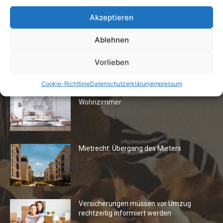
13. Januar 2021
Akzeptieren
Ablehnen
Vorlieben
Die Redaktion empfiehlt
Cookie-Richtlinie
Datenschutzerklärung
impressum
Fototapeten: Neuer Look fürs
Wohnzimmer
Mietrecht: Übergang des Mieters
Versicherungen müssen vor Umzug
rechtzeitig informiert werden