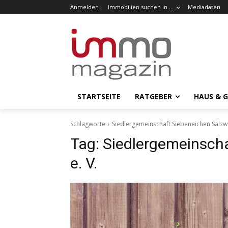
Anmelden
Immobilien suchen in …
Mediadaten
STARTSEITE
RATGEBER
HAUS & 
Schlagworte
Siedlergemeinschaft Siebeneichen Salzwe
Tag:
Siedlergemeinscha
e. V.