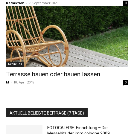
Redaktion
-
7. September 2020
0
Aktuelles
Terrasse bauen oder bauen lassen
kl
-
10. April 2018
0
AKTUELL BELIEBTE BEITRÄGE (7 TAGE)
FOTOGALERIE: Einrichtung – Die
Messehits der imm cologne 2009