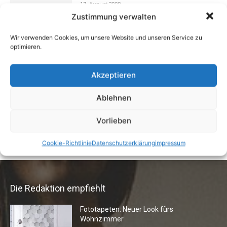
17. August 2009
Zustimmung verwalten
Wir verwenden Cookies, um unsere Website und unseren Service zu
optimieren.
Vermieter aufgepasst: Wenn Mieter ihre
Einrichtung zurücklassen
24. April 2019
Akzeptieren
Ablehnen
Buchtipp: «Oliven»
13. Januar 2021
Vorlieben
Cookie-Richtlinie
Datenschutzerklärung
impressum
Die Redaktion empfiehlt
Fototapeten: Neuer Look fürs
Wohnzimmer