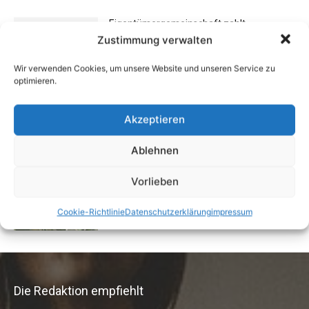
Eigentümergemeinschaft zahlt
Energieausweis
Zustimmung verwalten
13. Juni 2016
Wir verwenden Cookies, um unsere Website und unseren Service zu
optimieren.
Schlechte Gerüche im Zuhause: Ursachen,
Gefahren & Beseitigung
Akzeptieren
31. Juli 2012
Ablehnen
Buchtipp: «Oliven»
Vorlieben
13. Januar 2021
Cookie-Richtlinie
Datenschutzerklärung
impressum
Die Redaktion empfiehlt