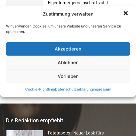
Eigentümergemeinschaft zahlt
Energieausweis
Zustimmung verwalten
13. Juni 2016
Wir verwenden Cookies, um unsere Website und unseren Service zu
optimieren.
Schlechte Gerüche im Zuhause: Ursachen,
Gefahren & Beseitigung
Akzeptieren
31. Juli 2012
Ablehnen
Buchtipp: «Oliven»
Vorlieben
13. Januar 2021
Cookie-Richtlinie
Datenschutzerklärung
impressum
Die Redaktion empfiehlt
Fototapeten: Neuer Look fürs