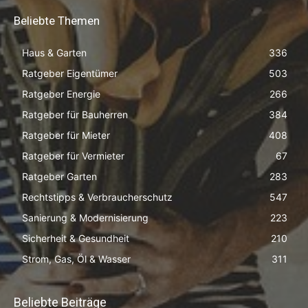
Beliebte Themen
Haus & Garten
336
Ratgeber Eigentümer
503
Ratgeber Energie
266
Ratgeber für Bauherren
384
Ratgeber für Mieter
408
Ratgeber für Vermieter
67
Ratgeber Garten
283
Rechtstipps & Verbraucherschutz
547
Sanierung & Modernisierung
223
Sicherheit & Gesundheit
210
Strom, Gas, Öl & Wasser
311
Beliebte Beiträge