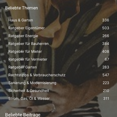
Beliebte Themen
Haus & Garten
336
Ratgeber Eigentümer
503
Ratgeber Energie
266
Ratgeber für Bauherren
384
Ratgeber für Mieter
408
Ratgeber für Vermieter
67
Ratgeber Garten
283
Rechtstipps & Verbraucherschutz
547
Sanierung & Modernisierung
223
Sicherheit & Gesundheit
210
Strom, Gas, Öl & Wasser
311
Beliebte Beiträge