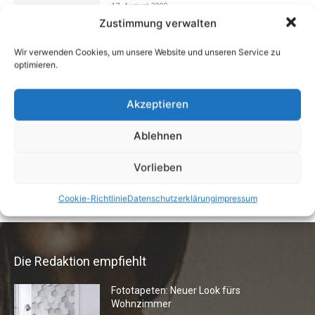
17. August 2009
Zustimmung verwalten
Wir verwenden Cookies, um unsere Website und unseren Service zu
optimieren.
Buchtipp: «Oliven»
13. Januar 2021
Akzeptieren
Ablehnen
Vermieter aufgepasst: Wenn Mieter ihre
Einrichtung zurücklassen
Vorlieben
24. April 2019
Cookie-Richtlinie
Datenschutzerklärung
impressum
Die Redaktion empfiehlt
Fototapeten: Neuer Look fürs
Wohnzimmer