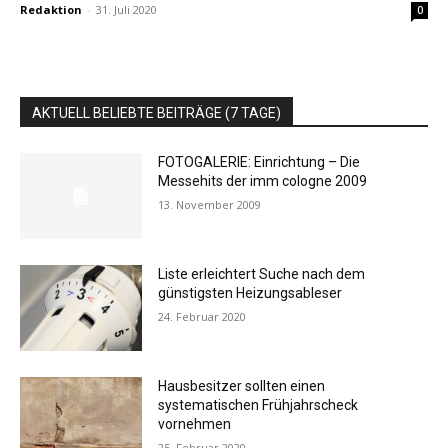
Redaktion
-
31. Juli 2020
0
AKTUELL BELIEBTE BEITRÄGE (7 TAGE)
FOTOGALERIE: Einrichtung – Die
Messehits der imm cologne 2009
13. November 2009
Liste erleichtert Suche nach dem
günstigsten Heizungsableser
24. Februar 2020
Hausbesitzer sollten einen
systematischen Frühjahrscheck
vornehmen
25. Februar 2020