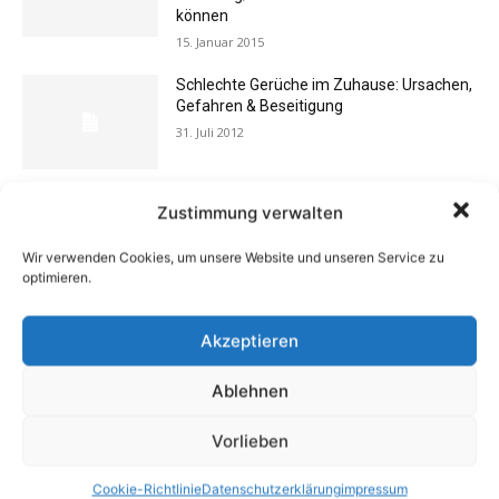
können
15. Januar 2015
Schlechte Gerüche im Zuhause: Ursachen,
Gefahren & Beseitigung
31. Juli 2012
Rechtstipp: Grundbucheinsicht nur bei
Zustimmung verwalten
berechtigtem Interesse
13. Oktober 2016
Wir verwenden Cookies, um unsere Website und unseren Service zu
optimieren.
Buchtipp: «Oliven»
Akzeptieren
13. Januar 2021
Ablehnen
Vorlieben
Vermieter aufgepasst: Wenn Mieter ihre
Einrichtung zurücklassen
Cookie-Richtlinie
Datenschutzerklärung
impressum