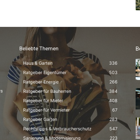
Beliebte Themen
B
Haus & Garten
336
Ratgeber Eigentümer
503
Ratgeber Energie
266
Ratgeber für Bauherren
384
rs
Ratgeber für Mieter
408
Ratgeber für Vermieter
67
Ratgeber Garten
283
Rechtstipps & Verbraucherschutz
547
Sanierung & Modernisierung
223