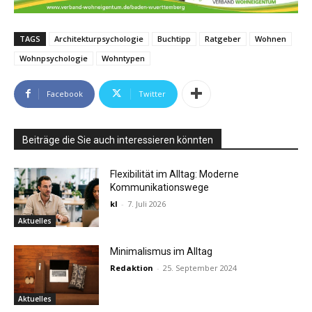
TAGS
Architekturpsychologie
Buchtipp
Ratgeber
Wohnen
Wohnpsychologie
Wohntypen
Facebook
Twitter
Beiträge die Sie auch interessieren könnten
Flexibilität im Alltag: Moderne
Kommunikationswege
kl
-
7. Juli 2026
Aktuelles
Minimalismus im Alltag
Redaktion
-
25. September 2024
Aktuelles