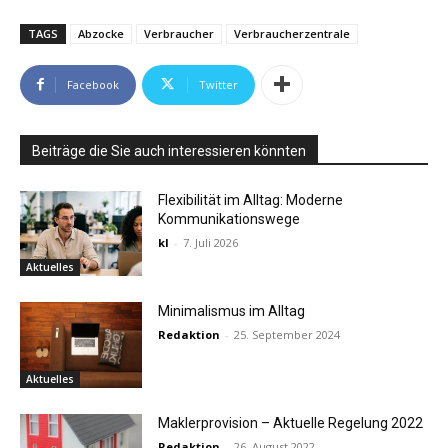
TAGS
Abzocke
Verbraucher
Verbraucherzentrale
Facebook
Twitter
Beiträge die Sie auch interessieren könnten
Flexibilität im Alltag: Moderne
Kommunikationswege
kl
-
7. Juli 2026
Aktuelles
Minimalismus im Alltag
Redaktion
-
25. September 2024
Aktuelles
Maklerprovision – Aktuelle Regelung 2022
Redaktion
-
26. August 2022