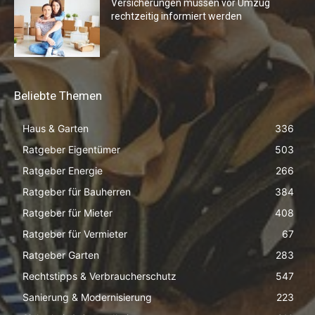
Versicherungen müssen vor Umzug
rechtzeitig informiert werden
Beliebte Themen
Haus & Garten
336
Ratgeber Eigentümer
503
Ratgeber Energie
266
Ratgeber für Bauherren
384
Ratgeber für Mieter
408
Ratgeber für Vermieter
67
Ratgeber Garten
283
Rechtstipps & Verbraucherschutz
547
Sanierung & Modernisierung
223