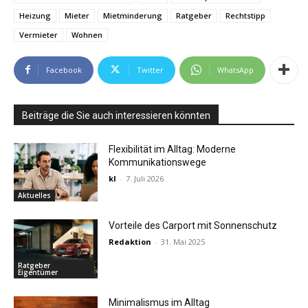
Heizung
Mieter
Mietminderung
Ratgeber
Rechtstipp
Vermieter
Wohnen
Facebook
Twitter
WhatsApp
Beiträge die Sie auch interessieren könnten
Flexibilität im Alltag: Moderne
Kommunikationswege
kl
-
7. Juli 2026
Aktuelles
Vorteile des Carport mit Sonnenschutz
Redaktion
-
31. Mai 2025
Ratgeber
Eigentümer
Minimalismus im Alltag