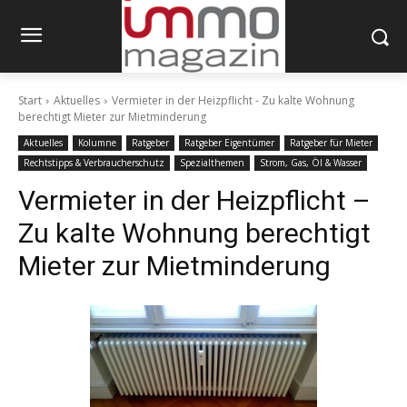
Start
Aktuelles
Vermieter in der Heizpflicht - Zu kalte Wohnung
berechtigt Mieter zur Mietminderung
Aktuelles
Kolumne
Ratgeber
Ratgeber Eigentümer
Ratgeber für Mieter
Rechtstipps & Verbraucherschutz
Spezialthemen
Strom, Gas, Öl & Wasser
Vermieter in der Heizpflicht –
Zu kalte Wohnung berechtigt
Mieter zur Mietminderung