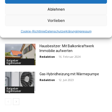
Beiträge die Sie auch interessieren könnten
Ablehnen
Vorteile des Carport mit Sonnenschutz
Vorlieben
Redaktion
-
31. Mai 2025
Cookie-Richtlinie
Datenschutzerklärung
impressum
Ratgeber
Eigentümer
Hausbesitzer: Mit Balkonkraftwerk
Immobilie aufwerten
Redaktion
-
16. Februar 2024
Ratgeber
Eigentümer
Gas-Hybridheizung mit Wärmepumpe
Redaktion
-
12. Juli 2023
Ratgeber
Eigentümer