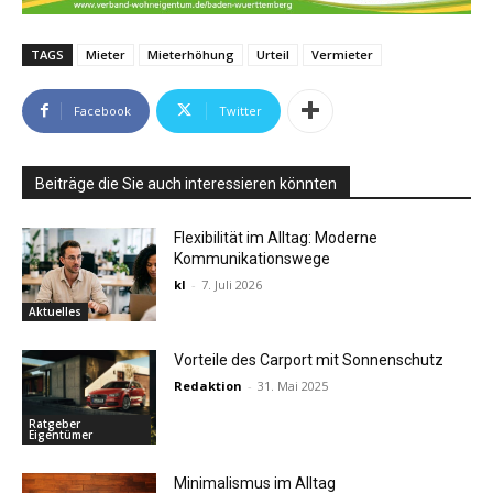
TAGS
Mieter
Mieterhöhung
Urteil
Vermieter
Facebook
Twitter
Beiträge die Sie auch interessieren könnten
Flexibilität im Alltag: Moderne
Kommunikationswege
kl
-
7. Juli 2026
Aktuelles
Vorteile des Carport mit Sonnenschutz
Redaktion
-
31. Mai 2025
Ratgeber
Eigentümer
Minimalismus im Alltag