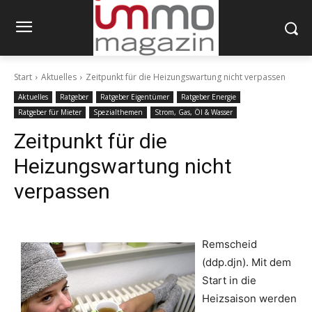
Start
Aktuelles
Zeitpunkt für die Heizungswartung nicht verpassen
Aktuelles
Ratgeber
Ratgeber Eigentümer
Ratgeber Energie
Ratgeber für Mieter
Spezialthemen
Strom, Gas, Öl & Wasser
Zeitpunkt für die
Heizungswartung nicht
verpassen
Remscheid
(ddp.djn). Mit dem
Start in die
Heizsaison werden