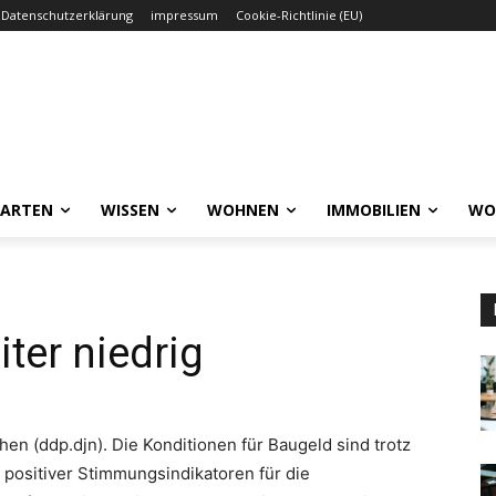
Datenschutzerklärung
impressum
Cookie-Richtlinie (EU)
GARTEN
WISSEN
WOHNEN
IMMOBILIEN
WO
ter niedrig
en (ddp.djn). Die Konditionen für Baugeld sind trotz
r positiver Stimmungsindikatoren für die