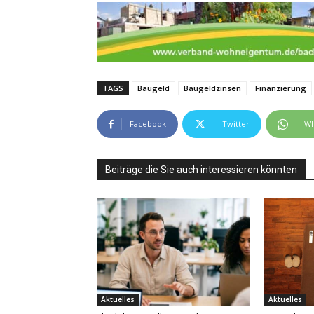
TAGS
Baugeld
Baugeldzinsen
Finanzierung
Facebook
Twitter
Wh
Beiträge die Sie auch interessieren könnten
Aktuelles
Aktuelles