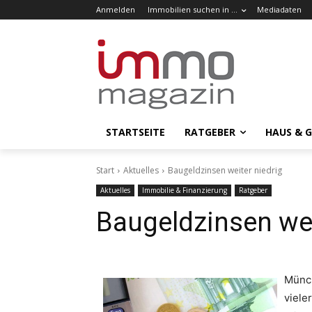
Anmelden
Immobilien suchen in …
Mediadaten
STARTSEITE
RATGEBER
HAUS & 
Start
Aktuelles
Baugeldzinsen weiter niedrig
Aktuelles
Immobilie & Finanzierung
Ratgeber
Baugeldzinsen wei
Münch
viele