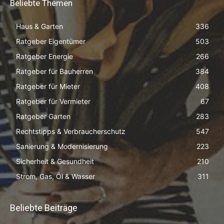
Beliebte Themen
Haus & Garten
336
Ratgeber Eigentümer
503
Ratgeber Energie
266
Ratgeber für Bauherren
384
Ratgeber für Mieter
408
Ratgeber für Vermieter
67
Ratgeber Garten
283
Rechtstipps & Verbraucherschutz
547
Sanierung & Modernisierung
223
Sicherheit & Gesundheit
210
Strom, Gas, Öl & Wasser
311
Beliebte Beiträge