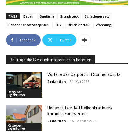
TAGS
Bauen
Baulärm
Grundstück
Schadenersatz
Schadenersatzanspruch
TÜV
Ulrich Zerfaß
Wohnung
Facebook
Twitter
Beiträge die Sie auch interessieren könnten
Vorteile des Carport mit Sonnenschutz
Redaktion
-
31. Mai 2025
Ratgeber
Eigentümer
Hausbesitzer: Mit Balkonkraftwerk
Immobilie aufwerten
Redaktion
-
16. Februar 2024
Ratgeber
Eigentümer