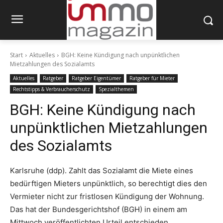
Start
Aktuelles
BGH: Keine Kündigung nach unpünktlichen
Mietzahlungen des Sozialamts
Aktuelles
Ratgeber
Ratgeber Eigentümer
Ratgeber für Mieter
Rechtstipps & Verbraucherschutz
Spezialthemen
BGH: Keine Kündigung nach
unpünktlichen Mietzahlungen
des Sozialamts
Karlsruhe (ddp). Zahlt das Sozialamt die Miete eines
bedürftigen Mieters unpünktlich, so berechtigt dies den
Vermieter nicht zur fristlosen Kündigung der Wohnung.
Das hat der Bundesgerichtshof (BGH) in einem am
Mittwoch veröffentlichten Urteil entschieden.