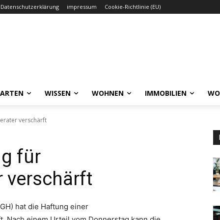
Datenschutzerklärung
impressum
Cookie-Richtlinie (EU)
GARTEN
WISSEN
WOHNEN
IMMOBILIEN
WO
erater verschärft
g für
 verschärft
GH) hat die Haftung einer
t. Nach einem Urteil vom Donnerstag kann die