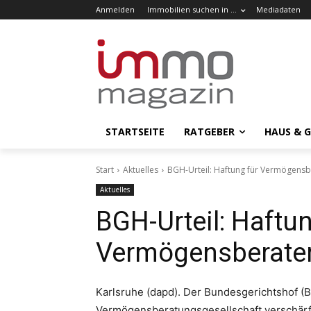
Anmelden
Immobilien suchen in …
Mediadaten
STARTSEITE
RATGEBER
HAUS & 
Start
Aktuelles
BGH-Urteil: Haftung für Vermögensb
Aktuelles
BGH-Urteil: Haftun
Vermögensberater
Karlsruhe (dapd). Der Bundesgerichtshof (B
Vermögensberatungsgesellschaft verschärf