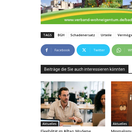
TAGS
BGH
Schadenersatz
Urteile
Vermöge
Facebook
Twitter
Wh
Beiträge die Sie auch interessieren könnten
Aktuelles
Aktuelles
Flexibilität im Alltag: Moderne
Minimalismu