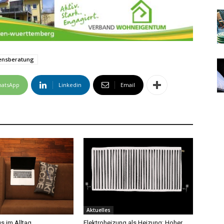
nsberatung
atsApp
Linkedin
Email
Aktuelles
s im Alltag
Elektroheizung als Heizung: Hoher