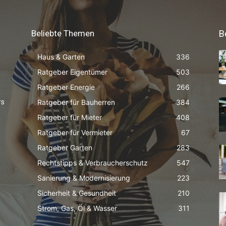
Beliebte Themen
B
Haus & Garten
336
Ratgeber Eigentümer
503
Ratgeber Energie
266
Ratgeber für Bauherren
384
rs
Ratgeber für Mieter
408
Ratgeber für Vermieter
67
Ratgeber Garten
283
Rechtstipps & Verbraucherschutz
547
Sanierung & Modernisierung
223
Sicherheit & Gesundheit
210
Strom, Gas, Öl & Wasser
311