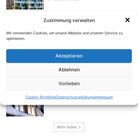
Zustimmung verwalten
Minimalismus im Alltag
25. September 2024
Wir verwenden Cookies, um unsere Website und unseren Service zu
optimieren.
Akzeptieren
Immobilien Winterfest machen
19. September 2024
Ablehnen
Vorlieben
Die richtigen Fenster für alle Geschmäcker
Cookie-Richtlinie
Datenschutzerklärung
impressum
13. September 2024
Mehr laden