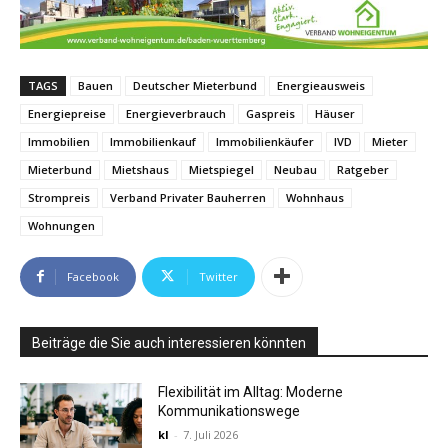
TAGS
Bauen
Deutscher Mieterbund
Energieausweis
Energiepreise
Energieverbrauch
Gaspreis
Häuser
Immobilien
Immobilienkauf
Immobilienkäufer
IVD
Mieter
Mieterbund
Mietshaus
Mietspiegel
Neubau
Ratgeber
Strompreis
Verband Privater Bauherren
Wohnhaus
Wohnungen
Facebook
Twitter
Beiträge die Sie auch interessieren könnten
Flexibilität im Alltag: Moderne
Kommunikationswege
kl
-
7. Juli 2026