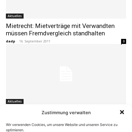
Aktuelles
Mietrecht: Mietverträge mit Verwandten
müssen Fremdvergleich standhalten
dadp
-
16. September 2011
0
Aktuelles
Rechtstipp: Neuester Mietspiegel für
Zustimmung verwalten
Mieterhöhung nicht unbedingt nötig
Wir verwenden Cookies, um unsere Website und unseren Service zu
dadp
-
26. August 2011
0
optimieren.