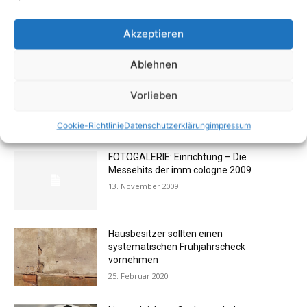
Akzeptieren
1
2
Ablehnen
Vorlieben
AKTUELL BELIEBTE BEITRÄGE (7 TAGE)
Cookie-Richtlinie
Datenschutzerklärung
impressum
FOTOGALERIE: Einrichtung – Die
Messehits der imm cologne 2009
13. November 2009
Hausbesitzer sollten einen
systematischen Frühjahrscheck
vornehmen
25. Februar 2020