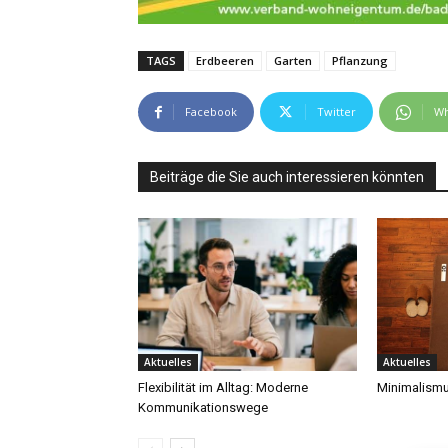
TAGS
Erdbeeren
Garten
Pflanzung
Facebook
Twitter
Wh
Beiträge die Sie auch interessieren könnten
Aktuelles
Aktuelles
Flexibilität im Alltag: Moderne
Minimalismu
Kommunikationswege