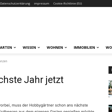
Datenschutzerklärung
impressum
Cookie-Richtlinie (EU)
GARTEN
WISSEN
WOHNEN
IMMOBILIEN
WO
lanzen
hste Jahr jetzt
 vorbei, muss der Hobbygärtner schon ans nächste
rdbeeren aus dem eigenen Garten genießen möchte,