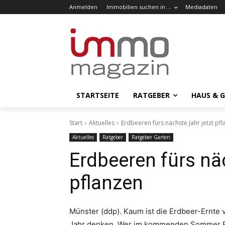
Anmelden
Immobilien suchen in …
Mediadaten
STARTSEITE
RATGEBER
HAUS & 
Start
Aktuelles
Erdbeeren fürs nächste Jahr jetzt pf
Aktuelles
Ratgeber
Ratgeber Garten
Erdbeeren fürs näc
pflanzen
Münster (ddp). Kaum ist die Erdbeer-Ernte
Jahr denken. Wer im kommenden Sommer E