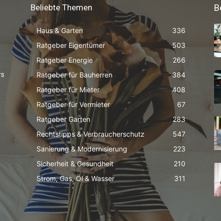
Beliebte Themen
B
Haus & Garten
336
Ratgeber Eigentümer
503
Ratgeber Energie
266
Ratgeber für Bauherren
384
rs
Ratgeber für Mieter
408
Ratgeber für Vermieter
67
Ratgeber Garten
283
Rechtstipps & Verbraucherschutz
547
Sanierung & Modernisierung
223
Sicherheit & Gesundheit
210
Strom, Gas, Öl & Wasser
311