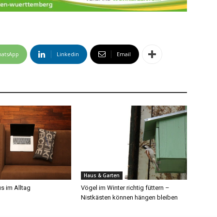
atsApp
Linkedin
Email
Haus & Garten
s im Alltag
Vögel im Winter richtig füttern –
Nistkästen können hängen bleiben