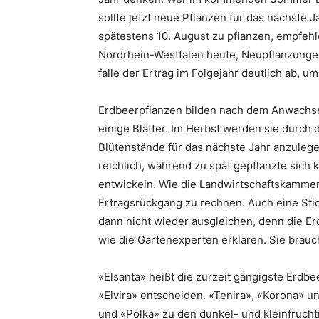
sollte jetzt neue Pflanzen für das nächste J
spätestens 10. August zu pflanzen, empfeh
Nordrhein-Westfalen heute, Neupflanzungen
falle der Ertrag im Folgejahr deutlich ab, u
Erdbeerpflanzen bilden nach dem Anwachse
einige Blätter. Im Herbst werden sie durch
Blütenstände für das nächste Jahr anzuleg
reichlich, während zu spät gepflanzte sic
entwickeln. Wie die Landwirtschaftskammer m
Ertragsrückgang zu rechnen. Auch eine Sti
dann nicht wieder ausgleichen, denn die Er
wie die Gartenexperten erklären. Sie brauc
«Elsanta» heißt die zurzeit gängigste Erdbee
«Elvira» entscheiden. «Tenira», «Korona» u
und «Polka» zu den dunkel- und kleinfruch