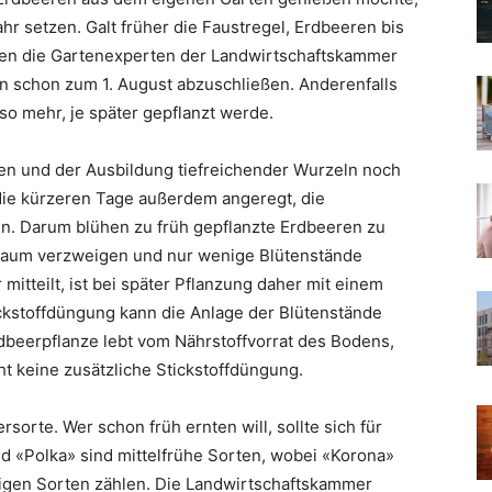
ahr setzen. Galt früher die Faustregel, Erdbeeren bis
len die Gartenexperten der Landwirtschaftskammer
 schon zum 1. August abzuschließen. Anderenfalls
mso mehr, je später gepflanzt werde.
n und der Ausbildung tiefreichender Wurzeln noch
 die kürzeren Tage außerdem angeregt, die
en. Darum blühen zu früh gepflanzte Erdbeeren zu
h kaum verzweigen und nur wenige Blütenstände
itteilt, ist bei später Pflanzung daher mit einem
ckstoffdüngung kann die Anlage der Blütenstände
dbeerpflanze lebt vom Nährstoffvorrat des Bodens,
ht keine zusätzliche Stickstoffdüngung.
rsorte. Wer schon früh ernten will, sollte sich für
nd «Polka» sind mittelfrühe Sorten, wobei «Korona»
tigen Sorten zählen. Die Landwirtschaftskammer