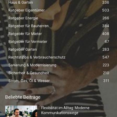
Haus & Garten
336
Ratgeber Eigentümer
503
Ratgeber Energie
266
Ratgeber für Bauherren
384
Ratgeber für Mieter
408
Ratgeber für Vermieter
67
Ratgeber Garten
283
Rechtstipps & Verbraucherschutz
547
Sanierung & Modernisierung
223
Sicherheit & Gesundheit
210
Strom, Gas, Öl & Wasser
311
Beliebte Beiträge
Flexibilität im Alltag: Moderne
Kommunikationswege