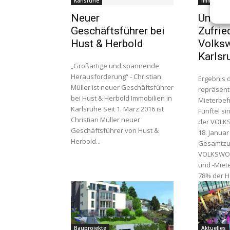
Karlsruhe
Immobilien
Neuer
Umfra
Geschäftsführer bei
Zufrie
Hust & Herbold
Volks
Karlsr
„Großartige und spannende
Herausforderung“ - Christian
Ergebnis 
Müller ist neuer Geschäftsführer
repräsent
bei Hust & Herbold Immobilien in
Mieterbef
Karlsruhe Seit 1. März 2016 ist
Fünftel si
Christian Müller neuer
der VOLKSWOH
Geschäftsführer von Hust &
18. Januar
Herbold...
Gesamtzuf
VOLKSWO
und -Miete
78% der Ha
Bauprojekte
Aktuelles