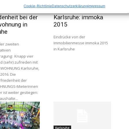
: Fakten und Zahlen
Karlsruhe
Cookie-Richtlinie
Datenschutzerklärung
impressum
ge: Hohe
Immobilienmesse in
denheit bei der
Karlsruhe: immoka
wohnung in
2015
uhe
Eindrücke von der
Immobilienmesse immoka 2015
der zweiten
in Karlsruhe
ativen
ragung: Knapp vier
nd (sehr) zufrieden mit
NUNG Karlsruhe,
 2016. Die
riedenheit der
HNUNGS-Mieterinnen
r ist weiter gestiegen:
ushalte...
Karlsruhe