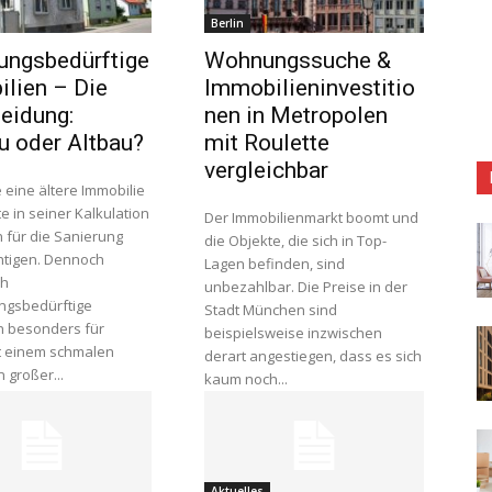
Berlin
ungsbedürftige
Wohnungssuche &
lien – Die
Immobilieninvestitio
eidung:
nen in Metropolen
 oder Altbau?
mit Roulette
vergleichbar
 eine ältere Immobilie
lte in seiner Kalkulation
Der Immobilienmarkt boomt und
n für die Sanierung
die Objekte, die sich in Top-
htigen. Dennoch
Lagen befinden, sind
ch
unbezahlbar. Die Preise in der
ngsbedürftige
Stadt München sind
n besonders für
beispielsweise inzwischen
t einem schmalen
derart angestiegen, dass es sich
get. Ein großer...
kaum noch...
Aktuelles