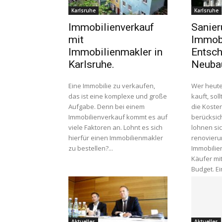
Karlsruhe
Karlsruhe
Immobilienverkauf
Sanier
mit
Immobi
Immobilienmakler in
Entsch
Karlsruhe.
Neubau
Eine Immobilie zu verkaufen,
Wer heute
das ist eine komplexe und große
kauft, sol
Aufgabe. Denn bei einem
die Koste
Immobilienverkauf kommt es auf
berücksic
viele Faktoren an. Lohnt es sich
lohnen si
hierfür einen Immobilienmakler
renovieru
zu bestellen?...
Immobilie
Käufer mi
Bud
Aktuelles
Aktuelles