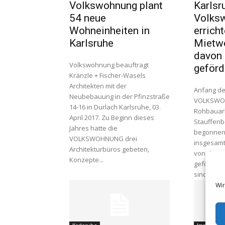
Volkswohnung plant
Karlsr
54 neue
Volks
Wohneinheiten in
errich
Karlsruhe
Mietw
davon 
Volkswohnung beauftragt
geförd
Kränzle + Fischer-Wasels
Architekten mit der
Anfang de
Neubebauung in der Pfinzstraße
VOLKSWO
14-16 in Durlach Karlsruhe, 03.
Rohbauarb
April 2017. Zu Beginn dieses
Stauffenb
Jahres hatte die
begonnen.
VOLKSWOHNUNG drei
insgesamt
Architekturbüros gebeten,
von denen
Konzepte...
gefördert 
sind. Das.
Wir