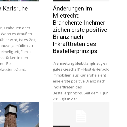
a Karlsruhe
Änderungen im
Mietrecht:
Branchenteilnehmer
en, Umbauen oder
ziehen erste positive
? Wenn es draußen
Bilanz nach
hler wird, ist es Zeit,
Inkrafttreten des
uhause gemütlich zu
Bestellerprinzips
imeligkeit, Familie
s rücken in den
„Vermietung bleibt langfristig ein
nd. Bei
gutes Geschäft“ - Hust & Herbold
wetter träumt...
Immobilien aus Karlsruhe zieht
eine erste positive Bilanz nach
Inkrafttreten des
Bestellerprinzips. Seit dem 1. Juni
2015 gilt in der...