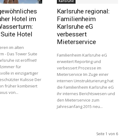
Karlsruhe
gewöhnliches
Karlsruhe regional:
uher Hotel im
Familienheim
Wasserturm:
Karlsruhe eG
Suite Hotel
verbessert
Mieterservice
eren im alten
m - Das Tower Suite
Familienheim Karlsruhe eG
arlsruhe ist eröffnet!
erweitert Reporting und
lzimmer für
verbessert Prozesse im
olle in einzigartiger
Mieterservice Im Zuge einer
schützter Kulisse Der
internen Umstrukturierung hat
n früher kombiniert
die Familienheim Karlsruhe eG
xus von...
ihr internes Berichtswesen und
den Mieterservice zum
Jahresanfang 2015 neu...
Seite 1 von 6