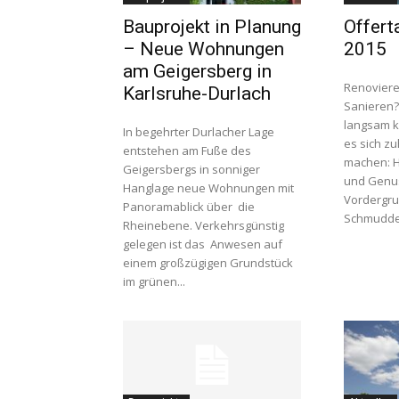
Bauprojekt in Planung
Offert
– Neue Wohnungen
2015
am Geigersberg in
Renovier
Karlsruhe-Durlach
Sanieren
langsam kü
In begehrter Durlacher Lage
es sich z
entstehen am Fuße des
machen: He
Geigersbergs in sonniger
und Genus
Hanglage neue Wohnungen mit
Vordergru
Panoramablick über die
Schmuddel
Rheinebene. Verkehrsgünstig
gelegen ist das Anwesen auf
einem großzügigen Grundstück
im grünen...