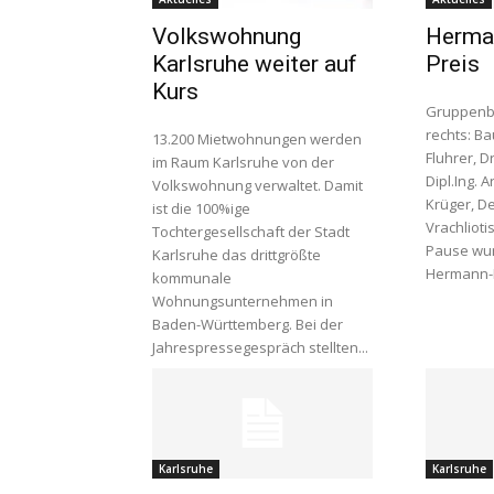
Volkswohnung
Herman
Karlsruhe weiter auf
Preis
Kurs
Gruppenbi
rechts: B
13.200 Mietwohnungen werden
Fluhrer, D
im Raum Karlsruhe von der
Dipl.Ing. 
Volkswohnung verwaltet. Damit
Krüger, D
ist die 100%ige
Vrachliotis Nach zweijährig
Tochtergesellschaft der Stadt
Pause wur
Karlsruhe das drittgrößte
Hermann-Bi
kommunale
Wohnungsunternehmen in
Baden-Württemberg. Bei der
Jahrespressegespräch stellten...
Karlsruhe
Karlsruhe