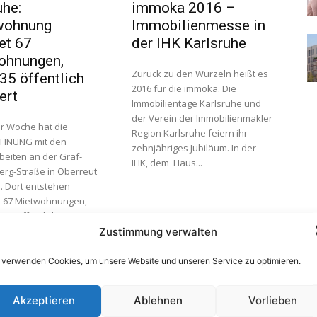
uhe:
immoka 2016 –
wohnung
Immobilienmesse in
tet 67
der IHK Karlsruhe
ohnungen,
Zurück zu den Wurzeln heißt es
35 öffentlich
2016 für die immoka. Die
ert
Immobilientage Karlsruhe und
der Verein der Immobilienmakler
r Woche hat die
Region Karlsruhe feiern ihr
HNUNG mit den
zehnjähriges Jubiläum. In der
eiten an der Graf-
IHK, dem Haus...
erg-Straße in Oberreut
 Dort entstehen
 67 Mietwohnungen,
 35 öffentlich
und 32 freifinanziert
Zustimmung verwalten
..
 verwenden Cookies, um unsere Website und unseren Service zu optimieren.
Akzeptieren
Ablehnen
Vorlieben