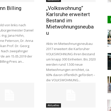
n Billing
„Volkswohnung“
Karlsruhe erweitert
Bestand im
ld von links nach
Mietwohnungsneuba
aubürgermeister Daniel
u
r.-Ing. Jana Hohn,
Arne Peterson, Dr. Anna
Aktiv im Mietwohnungsneubau:
ekan Prof. Dr. Georg
2017 erweitert die Karlsruher
er
VOLKSWOHNUNG ihren Bestand
de am 15.05.2019 der
um knapp 300 Einheiten. Bis 2020
lling-Preis an...
werden rund 1.500 neue
Mietwohnungen errichtet, ca.
60% davon öffentlich gefördert –
die VOLKSWOHNUNG...
Aktuelles