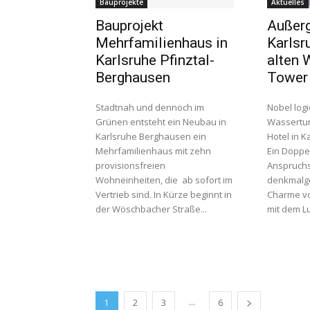
Bauprojekte
Aktuelles
Bauprojekt
Außer
Mehrfamilienhaus in
Karlsr
Karlsruhe Pfinztal-
alten 
Berghausen
Tower 
Stadtnah und dennoch im
Nobel logi
Grünen entsteht ein Neubau in
Wassertur
Karlsruhe Berghausen ein
Hotel in K
Mehrfamilienhaus mit zehn
Ein Doppe
provisionsfreien
Anspruchsv
Wohneinheiten, die ab sofort im
denkmalge
Vertrieb sind. In Kürze beginnt in
Charme vo
der Wöschbacher Straße...
mit dem Lu
...
1
2
3
6