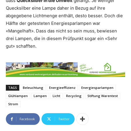
dass
Quecksilber in die Umwelt
gelangt. Je weniger
Quecksilber eine Lampe daher in Bezug auf ihre
abgegebene Lichtmenge enthält, desto besser. Doch die
Hälfte der getesteten Energiesparlampen war
«Mangelhaft». Dass das nicht so sein muss, bewiesen
drei Lampen, die in diesem Prüfpunkt sogar ein «Sehr
gut» schafften.
TAGS
Beleuchtung
Energieeffizienz
Energiesparlampen
Glühlampen
Lampen
Licht
Recycling
Stiftung Warentest
Strom
Facebook
Twitter