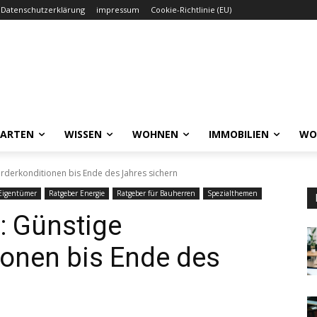
Datenschutzerklärung
impressum
Cookie-Richtlinie (EU)
GARTEN
WISSEN
WOHNEN
IMMOBILIEN
WO
derkonditionen bis Ende des Jahres sichern
Eigentümer
Ratgeber Energie
Ratgeber für Bauherren
Spezialthemen
 Günstige
ionen bis Ende des