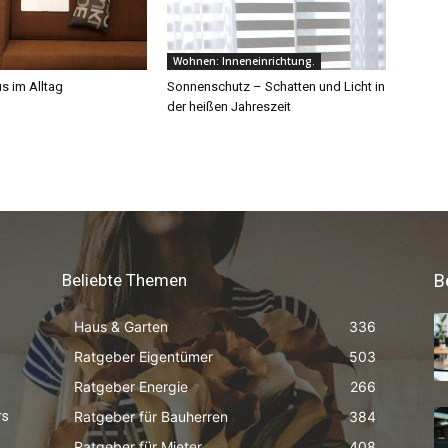
Beliebte Themen
B
Haus & Garten
336
Ratgeber Eigentümer
503
Ratgeber Energie
266
Ratgeber für Bauherren
384
rs
Ratgeber für Mieter
408