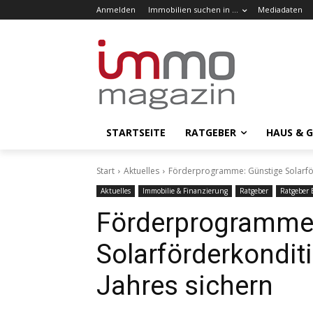
Anmelden
Immobilien suchen in …
Mediadaten
STARTSEITE
RATGEBER
HAUS & 
Start
Aktuelles
Förderprogramme: Günstige Solarför
Aktuelles
Immobilie & Finanzierung
Ratgeber
Ratgeber 
Förderprogramme:
Solarförderkondit
Jahres sichern