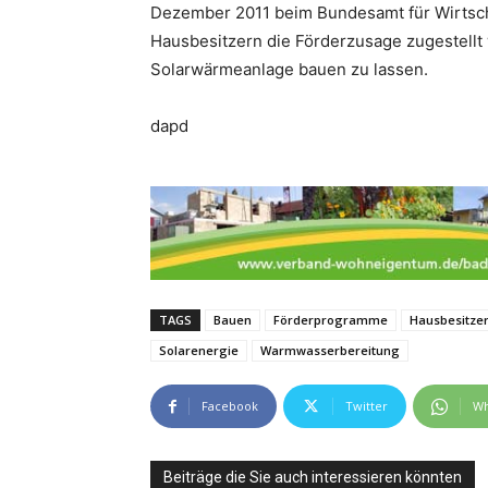
Dezember 2011 beim Bundesamt für Wirtsch
Hausbesitzern die Förderzusage zugestellt w
Solarwärmeanlage bauen zu lassen.
dapd
TAGS
Bauen
Förderprogramme
Hausbesitze
Solarenergie
Warmwasserbereitung
Facebook
Twitter
Wh
Beiträge die Sie auch interessieren könnten