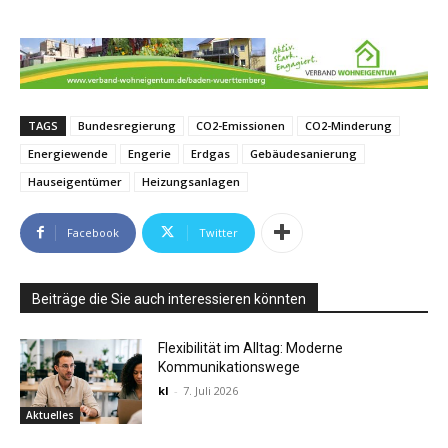
TAGS
Bundesregierung
CO2-Emissionen
CO2-Minderung
Energiewende
Engerie
Erdgas
Gebäudesanierung
Hauseigentümer
Heizungsanlagen
Facebook
Twitter
Beiträge die Sie auch interessieren könnten
Flexibilität im Alltag: Moderne
Kommunikationswege
kl
-
7. Juli 2026
Aktuelles