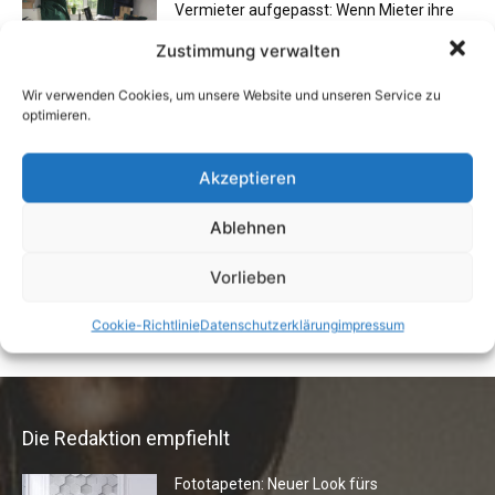
Vermieter aufgepasst: Wenn Mieter ihre
Einrichtung zurücklassen
Zustimmung verwalten
24. April 2019
Wir verwenden Cookies, um unsere Website und unseren Service zu
optimieren.
Buchtipp: «Oliven»
13. Januar 2021
Akzeptieren
Ablehnen
Flexibilität im Alltag: Moderne
Vorlieben
Kommunikationswege
7. Juli 2026
Cookie-Richtlinie
Datenschutzerklärung
impressum
Die Redaktion empfiehlt
Fototapeten: Neuer Look fürs