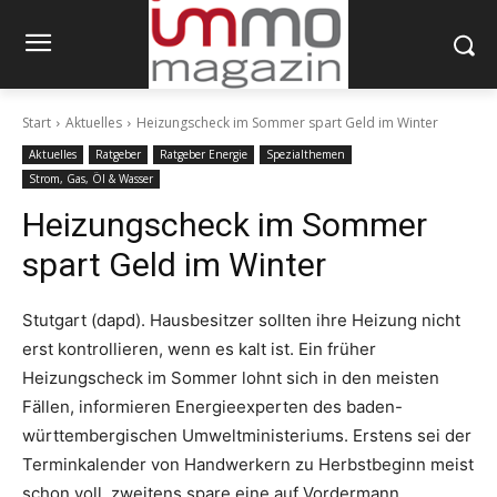
Start
Aktuelles
Heizungscheck im Sommer spart Geld im Winter
Aktuelles
Ratgeber
Ratgeber Energie
Spezialthemen
Strom, Gas, Öl & Wasser
Heizungscheck im Sommer
spart Geld im Winter
Stutgart (dapd). Hausbesitzer sollten ihre Heizung nicht
erst kontrollieren, wenn es kalt ist. Ein früher
Heizungscheck im Sommer lohnt sich in den meisten
Fällen, informieren Energieexperten des baden-
württembergischen Umweltministeriums. Erstens sei der
Terminkalender von Handwerkern zu Herbstbeginn meist
schon voll, zweitens spare eine auf Vordermann