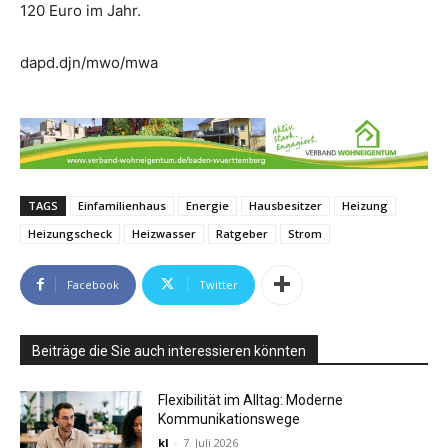
120 Euro im Jahr.
dapd.djn/mwo/mwa
TAGS
Einfamilienhaus
Energie
Hausbesitzer
Heizung
Heizungscheck
Heizwasser
Ratgeber
Strom
Facebook
Twitter
Beiträge die Sie auch interessieren könnten
Flexibilität im Alltag: Moderne
Kommunikationswege
kl
-
7. Juli 2026