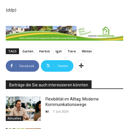
(ddp)
TAGS
Garten
Herbst
Igel
Tiere
Winter
Facebook
Twitter
Beiträge die Sie auch interessieren könnten
Flexibilität im Alltag: Moderne
Kommunikationswege
kl
-
7. Juli 2026
Aktuelles