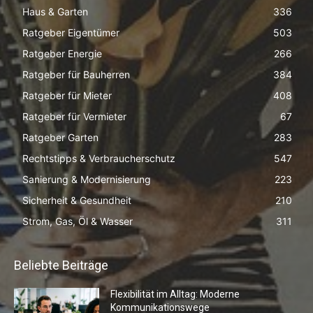
Haus & Garten
336
Ratgeber Eigentümer
503
Ratgeber Energie
266
Ratgeber für Bauherren
384
Ratgeber für Mieter
408
Ratgeber für Vermieter
67
Ratgeber Garten
283
Rechtstipps & Verbraucherschutz
547
Sanierung & Modernisierung
223
Sicherheit & Gesundheit
210
Strom, Gas, Öl & Wasser
311
Beliebte Beiträge
Flexibilität im Alltag: Moderne
Kommunikationswege