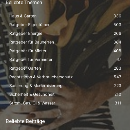
Beliebte Themen
Haus & Garten
336
Ratgeber Eigentümer
503
Ratgeber Energie
266
Ratgeber für Bauherren
384
Ratgeber für Mieter
408
Ratgeber für Vermieter
67
Ratgeber Garten
283
Rechtstipps & Verbraucherschutz
547
Sanierung & Modernisierung
223
Sicherheit & Gesundheit
210
Strom, Gas, Öl & Wasser
311
Beliebte Beiträge