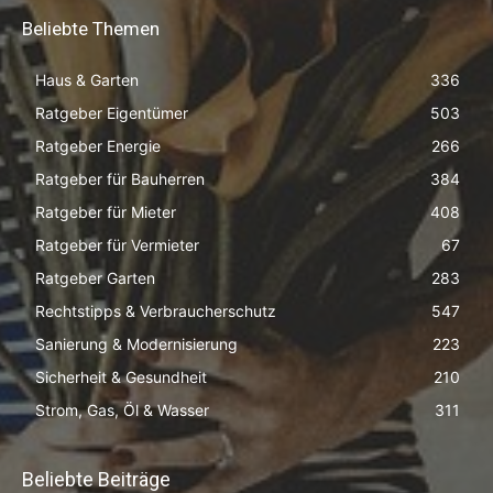
Beliebte Themen
Haus & Garten
336
Ratgeber Eigentümer
503
Ratgeber Energie
266
Ratgeber für Bauherren
384
Ratgeber für Mieter
408
Ratgeber für Vermieter
67
Ratgeber Garten
283
Rechtstipps & Verbraucherschutz
547
Sanierung & Modernisierung
223
Sicherheit & Gesundheit
210
Strom, Gas, Öl & Wasser
311
Beliebte Beiträge