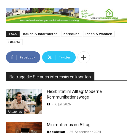
TAGS
bauen & informieren
Karlsruhe
leben & wohnen
Offerta
Facebook
Twitter
Beiträge die Sie auch interessieren könnten
Flexibilität im Alltag: Moderne
Kommunikationswege
kl
-
7. Juli 2026
Aktuelles
Minimalismus im Alltag
Redaktion
-
25. September 2024