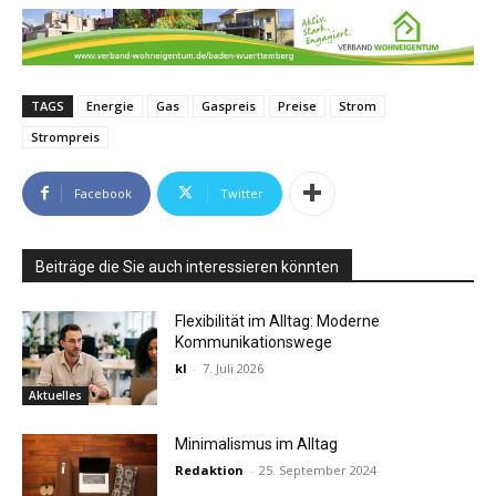
TAGS
Energie
Gas
Gaspreis
Preise
Strom
Strompreis
Facebook
Twitter
Beiträge die Sie auch interessieren könnten
Flexibilität im Alltag: Moderne
Kommunikationswege
kl
-
7. Juli 2026
Aktuelles
Minimalismus im Alltag
Redaktion
-
25. September 2024