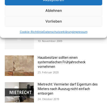
Ablehnen
AKTUELL BELIEBTE BEITRÄGE (7 TAGE)
Vorlieben
FOTOGALERIE: Einrichtung – Die
Cookie-Richtlinie
Datenschutzerklärung
impressum
Messehits der imm cologne 2009
13. November 2009
Hausbesitzer sollten einen
systematischen Frühjahrscheck
vornehmen
25. Februar 2020
Mietrecht: Vermieter darf Eigentum des
Mieters nach Auszug nicht einfach
entsorgen
24. Oktober 2019