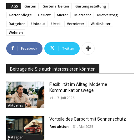
TAGS
Garten
Gartenarbeiten
Gartengestaltung
Gartenpflege
Gericht
Mieter
Mietrecht
Mietvertrag
Ratgeber
Unkraut
Urteil
Vermieter
Wildkräuter
Wohnen
Facebook
Twitter
Beiträge die Sie auch interessieren könnten
Flexibilität im Alltag: Moderne
Kommunikationswege
kl
-
7. Juli 2026
Aktuelles
Vorteile des Carport mit Sonnenschutz
Redaktion
-
31. Mai 2025
Ratgeber