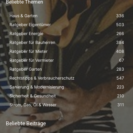
Beliebte Themen
Haus & Garten
336
Ratgeber Eigentümer
503
Ratgeber Energie
266
Ratgeber für Bauherren
384
Ratgeber für Mieter
408
Ratgeber für Vermieter
67
Ratgeber Garten
283
Rechtstipps & Verbraucherschutz
547
Sanierung & Modernisierung
223
Sicherheit & Gesundheit
210
Strom, Gas, Öl & Wasser
311
Beliebte Beiträge