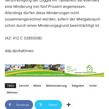
Verunreinigung der Loggia mit Taubenkot sei ebenfalls
eine Minderung von fünf Prozent angemessen.
Allerdings dürfen diese Minderungen nicht
zusammengerechnet werden, sofern der Mietgebrauch
schon durch einen Minderungsgrund beeinträchtigt ist.
(AZ: 412 C 32850/08).
ddp.djn/kaf/mwo
TAGS
Gericht
Miete
Mietminderung
Ratgeber
Urteil
Wohnen
Facebook
Twitter