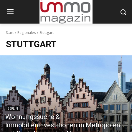
Start
Regionales
Stuttgart
STUTTGART
BERLIN
Wohnungssuche &
Immobilieninvestitionen in Metropolen