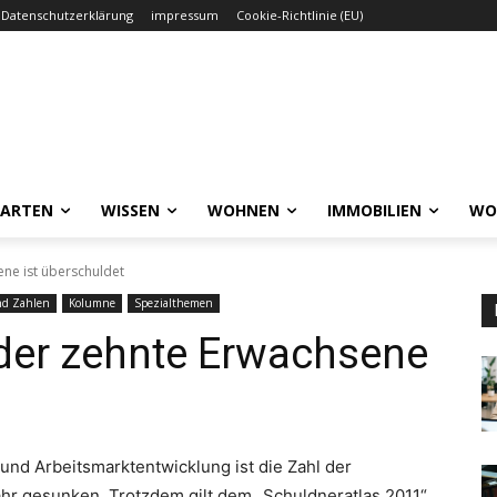
Datenschutzerklärung
impressum
Cookie-Richtlinie (EU)
GARTEN
WISSEN
WOHNEN
IMMOBILIEN
WO
ene ist überschuldet
nd Zahlen
Kolumne
Spezialthemen
eder zehnte Erwachsene
und Arbeitsmarktentwicklung ist die Zahl der
r gesunken. Trotzdem gilt dem „Schuldneratlas 2011“