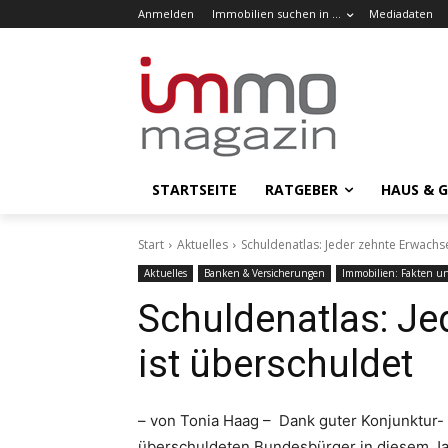
Anmelden
Immobilien suchen in …
Mediadaten
STARTSEITE
RATGEBER
HAUS & 
Start
Aktuelles
Schuldenatlas: Jeder zehnte Erwachs
Aktuelles
Banken & Versicherungen
Immobilien: Fakten u
Schuldenatlas: J
ist überschuldet
– von Tonia Haag – Dank guter Konjunktur- 
überschuldeten Bundesbürger in diesem Jah