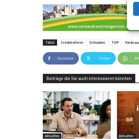
TAGS
Creditreform
Schulden
TOP
Verbrau
Facebook
Twitter
Wh
Beiträge die Sie auch interessieren könnten
Aktuelles
Aktuelles