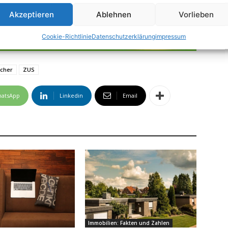
Akzeptieren
Ablehnen
Vorlieben
Cookie-Richtlinie
Datenschutzerklärung
impressum
cher
ZUS
atsApp
Linkedin
Email
Immobilien: Fakten und Zahlen