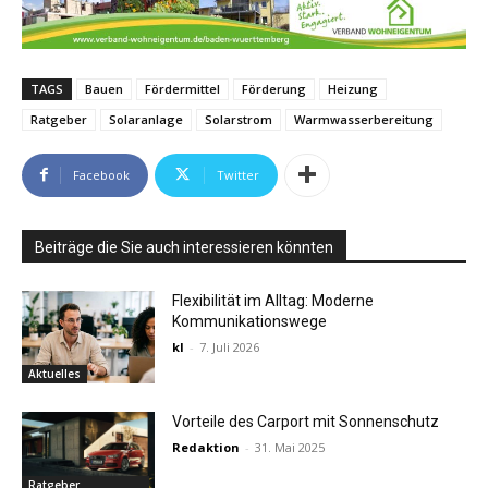
TAGS
Bauen
Fördermittel
Förderung
Heizung
Ratgeber
Solaranlage
Solarstrom
Warmwasserbereitung
Facebook
Twitter
Beiträge die Sie auch interessieren könnten
Flexibilität im Alltag: Moderne
Kommunikationswege
kl
-
7. Juli 2026
Aktuelles
Vorteile des Carport mit Sonnenschutz
Redaktion
-
31. Mai 2025
Ratgeber