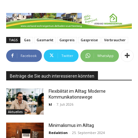
TAGS
Gas
Gasmarkt
Gaspreis
Gaspreise
Verbraucher
Facebook
Twitter
WhatsApp
Beiträge die Sie auch interessieren könnten
Flexibilität im Alltag: Moderne
Kommunikationswege
kl
-
7. Juli 2026
Aktuelles
Minimalismus im Alltag
Redaktion
-
25. September 2024