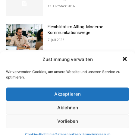
13. Oktober 2016
Flexibilität im Alltag: Moderne
Kommunikationswege
7. Juli 2026
Zustimmung verwalten
Vermieter aufgepasst: Wenn Mieter ihre
Einrichtung zurücklassen
Wir verwenden Cookies, um unsere Website und unseren Service zu
24. April 2019
optimieren.
Akzeptieren
Schlechte Gerüche im Zuhause: Ursachen,
Gefahren & Beseitigung
31. Juli 2012
Ablehnen
Vorlieben
Eigentümergemeinschaft zahlt
Energieausweis
Cookie-Richtlinie
Datenschutzerklärung
impressum