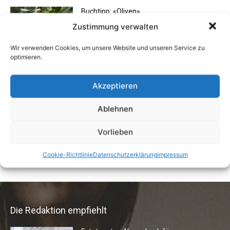
Buchtipp: «Oliven»
13. Januar 2021
Zustimmung verwalten
Wir verwenden Cookies, um unsere Website und unseren Service zu
optimieren.
Vermieter aufgepasst: Wenn Mieter ihre
Einrichtung zurücklassen
Akzeptieren
24. April 2019
Ablehnen
Flexibilität im Alltag: Moderne
Vorlieben
Kommunikationswege
7. Juli 2026
Cookie-Richtlinie
Datenschutzerklärung
impressum
Die Redaktion empfiehlt